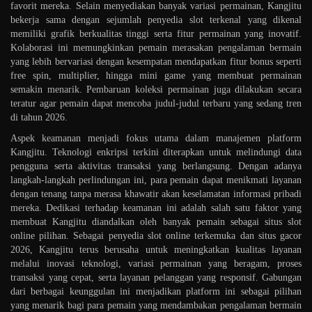
favorit mereka. Selain menyediakan banyak variasi permainan, Kangjitu
bekerja sama dengan sejumlah penyedia slot terkenal yang dikenal
memiliki grafik berkualitas tinggi serta fitur permainan yang inovatif.
Kolaborasi ini memungkinkan pemain merasakan pengalaman bermain
yang lebih bervariasi dengan kesempatan mendapatkan fitur bonus seperti
free spin, multiplier, hingga mini game yang membuat permainan
semakin menarik. Pembaruan koleksi permainan juga dilakukan secara
teratur agar pemain dapat mencoba judul-judul terbaru yang sedang tren
di tahun 2026.
Aspek keamanan menjadi fokus utama dalam manajemen platform
Kangjitu. Teknologi enkripsi terkini diterapkan untuk melindungi data
pengguna serta aktivitas transaksi yang berlangsung. Dengan adanya
langkah-langkah perlindungan ini, para pemain dapat menikmati layanan
dengan tenang tanpa merasa khawatir akan keselamatan informasi pribadi
mereka. Dedikasi terhadap keamanan ini adalah salah satu faktor yang
membuat Kangjitu diandalkan oleh banyak pemain sebagai situs slot
online pilihan. Sebagai penyedia slot online terkemuka dan situs gacor
2026, Kangjitu terus berusaha untuk meningkatkan kualitas layanan
melalui inovasi teknologi, variasi permainan yang beragam, proses
transaksi yang cepat, serta layanan pelanggan yang responsif. Gabungan
dari berbagai keunggulan ini menjadikan platform ini sebagai pilihan
yang menarik bagi para pemain yang mendambakan pengalaman bermain