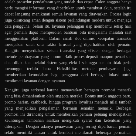
adalah prosedur pendaftaran yang mudah dan cepat. Calon anggota hanya
perlu mengisi informasi yang diperlukan untuk membuat akun, setelah itu
dapat langsung menikmati semua layanan yang ditawarkan. Proses login
juga dirancang aman dengan sistem perlindungan modern untuk menjaga
data pengguna. Selain itu, layanan pelanggan siap membantu setiap hari
agar pemain dapat memperoleh bantuan bila mengalami masalah saat
menggunakan platform. Dalam ranah slot online, kecepatan transaksi
merupakan salah satu faktor krusial yang diperhatikan oleh pemain.
Kangjitu menyediakan sistem transaksi yang efisien dengan berbagai
metode pembayaran yang umum. Baik proses deposit maupun penarikan
dana dilakukan melalui sistem yang efektif sehingga pemain tidak perlu
menunggu terlalu lama. Fleksibilitas metode pembayaran juga
memberikan kemudahan bagi pengguna dari berbagai lokasi untuk
menikmati layanan dengan nyaman.
Kangjitu juga terkenal karena menawarkan beragam promosi menarik
yang bisa dimanfaatkan oleh anggota mereka. Bonus untuk anggota baru,
promo harian, cashback, hingga program loyalitas menjadi nilai tambah
yang menjadikan pengalaman bermain semakin menarik. Berbagai
promosi ini dirancang untuk memberikan pemain peluang mendapatkan
keuntungan tambahan asalkan mengikuti syarat dan ketentuan yang
diterapkan. Dengan adanya penawaran yang sering diperbarui, pemain
selalu memiliki alasan untuk kembali menikmati beberapa permainan