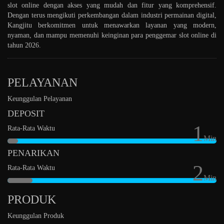
slot online dengan akses yang mudah dan fitur yang komprehensif.
Dengan terus mengikuti perkembangan dalam industri permainan digital,
Kangjitu berkomitmen untuk menawarkan layanan yang modern,
nyaman, dan mampu memenuhi keinginan para penggemar slot online di
tahun 2026.
PELAYANAN
Keunggulan Pelayanan
DEPOSIT
1
Rata-Rata Waktu
Min
PENARIKAN
2
Rata-Rata Waktu
Min
PRODUK
Keunggulan Produk