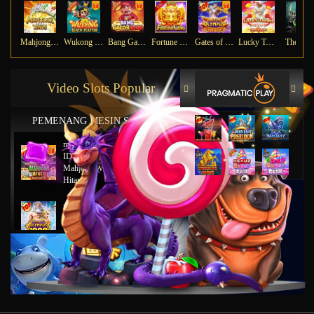
Mahjong Ways
Wukong - Black Scatter
Bang Gacor 1000
Fortune Gems
Gates of Olympus Super Scatter
Lucky Twins Nexus
The Cry
Video Slots Popular
PEMENANG MESIN SLOT
mu****45
IDR
8,777,8888.00
Mahjong Wins 2 – Scatter
Hitam
ya****tz
IDR
11,663,754.00
Starlight Princess x500
jus****12
IDR
5,231,773.00
Gates of Olympus 1000
gab****7