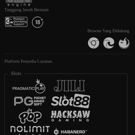
Tanggung Jawab Bermain
Browser Yang Didukung
Platform Penyedia Layanan
Slots