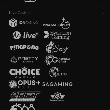
Live Casino