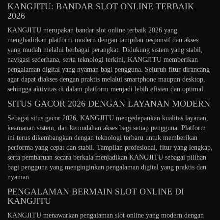
KANGJITU: BANDAR SLOT ONLINE TERBAIK
2026
KANGJITU merupakan bandar slot online terbaik 2026 yang
menghadirkan platform modern dengan tampilan responsif dan akses
yang mudah melalui berbagai perangkat. Didukung sistem yang stabil,
navigasi sederhana, serta teknologi terkini, KANGJITU memberikan
pengalaman digital yang nyaman bagi pengguna. Seluruh fitur dirancang
agar dapat diakses dengan praktis melalui smartphone maupun desktop,
sehingga aktivitas di dalam platform menjadi lebih efisien dan optimal.
SITUS GACOR 2026 DENGAN LAYANAN MODERN
Sebagai situs gacor 2026, KANGJITU mengedepankan kualitas layanan,
keamanan sistem, dan kemudahan akses bagi setiap pengguna. Platform
ini terus dikembangkan dengan teknologi terbaru untuk memberikan
performa yang cepat dan stabil. Tampilan profesional, fitur yang lengkap,
serta pembaruan secara berkala menjadikan KANGJITU sebagai pilihan
bagi pengguna yang menginginkan pengalaman digital yang praktis dan
nyaman.
PENGALAMAN BERMAIN SLOT ONLINE DI
KANGJITU
KANGJITU menawarkan pengalaman slot online yang modern dengan