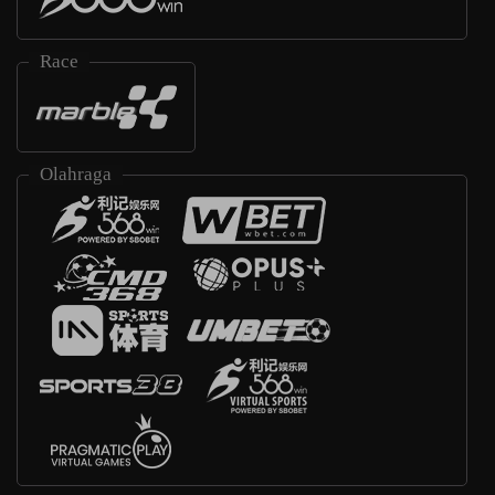
Race
Olahraga